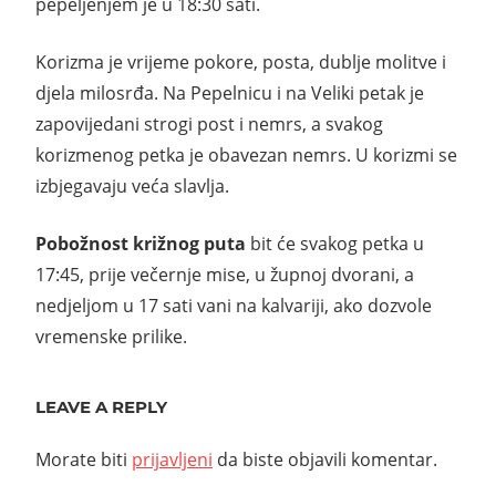
pepeljenjem je u 18:30 sati.
Korizma je vrijeme pokore, posta, dublje molitve i
djela milosrđa. Na Pepelnicu i na Veliki petak je
zapovijedani strogi post i nemrs, a svakog
korizmenog petka je obavezan nemrs. U korizmi se
izbjegavaju veća slavlja.
Pobožnost križnog puta
bit će svakog petka u
17:45, prije večernje mise, u župnoj dvorani, a
nedjeljom u 17 sati vani na kalvariji, ako dozvole
vremenske prilike.
LEAVE A REPLY
Morate biti
prijavljeni
da biste objavili komentar.