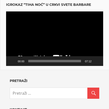
IGROKAZ “TIHA NOĆ” U CRKVI SVETE BARBARE
Reproduktor
videozapisa
00:00
07:12
PRETRAŽI