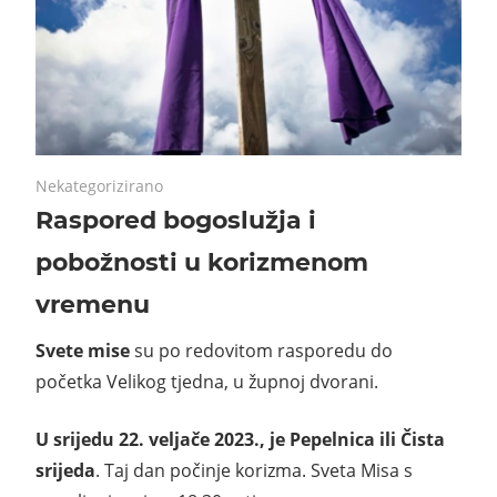
23/02/2023
No comments
Nekategorizirano
Raspored bogoslužja i
pobožnosti u korizmenom
vremenu
Svete mise
su po redovitom rasporedu do
početka Velikog tjedna, u župnoj dvorani.
U srijedu 22. veljače 2023., je Pepelnica ili Čista
srijeda
. Taj dan počinje korizma. Sveta Misa s