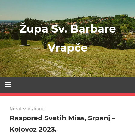
Skip
to
content
Župa Sv. Barbare
Vrapče
Sveta
Barbara
Zagreb
13/07/2023
No comments
Nekategorizirano
Raspored Svetih Misa, Srpanj –
Kolovoz 2023.