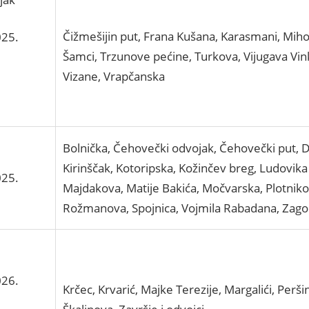
Čižmešijin put, Frana Kušana, Karasmani, Miho
025.
Šamci, Trzunove pećine, Turkova, Vijugava Vi
Vizane, Vrapčanska
Bolnička, Čehovečki odvojak, Čehovečki put,
Kirinščak, Kotoripska, Kožinčev breg, Ludovika
025.
Majdakova, Matije Bakića, Močvarska, Plotnikov
Rožmanova, Spojnica, Vojmila Rabadana, Zago
026.
Krčec, Krvarić, Majke Terezije, Margalići, Perši