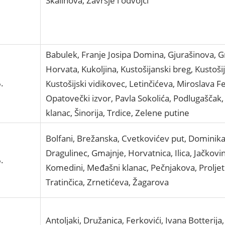
Škalinova, Završje i odvojci
Babulek, Franje Josipa Domina, Gjurašinova, Gr
Horvata, Kukoljina, Kustošijanski breg, Kustoši
.
Kustošijski vidikovec, Letinčićeva, Miroslava 
Opatovečki izvor, Pavla Sokolića, Podlugaščak,
klanac, Šinorija, Trdice, Zelene putine
Bolfani, Brežanska, Cvetkovićev put, Dominik
Dragulinec, Gmajnje, Horvatnica, Ilica, Jačkovin
.
Komedini, Međašni klanac, Pečnjakova, Proljetna
Tratinčica, Zrnetićeva, Žagarova
Antoljaki, Družanica, Ferkovići, Ivana Botterija,