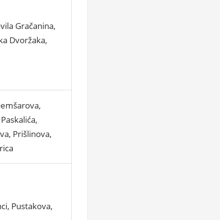
vila Gračanina,
nka Dvoržaka,
 Demšarova,
 Paskalića,
a, Prišlinova,
rica
nci, Pustakova,