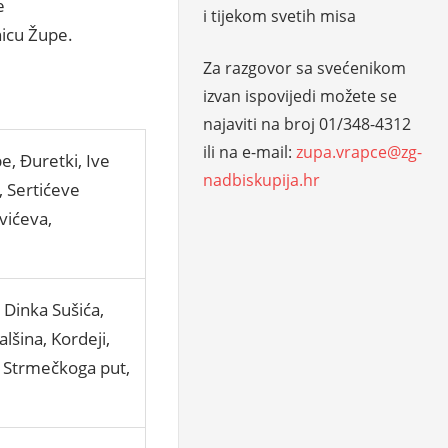
e
i tijekom svetih misa
nicu Župe.
Za razgovor sa svećenikom
izvan ispovijedi možete se
najaviti na broj 01/348-4312
ili na e-mail:
zupa.vrapce@zg-
, Đuretki, Ive
nadbiskupija.hr
, Sertićeve
vićeva,
 Dinka Sušića,
lšina, Kordeji,
e, Strmečkoga put,