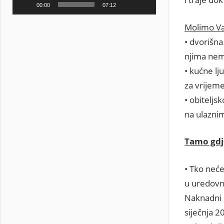
00:00
07:12
Molimo Va
• dvorišna
njima nema
• kućne lj
za vrijem
• obiteljs
na ulaznim
Tamo gdj
• Tko neće
u uredovno
Naknadni ć
siječnja 2