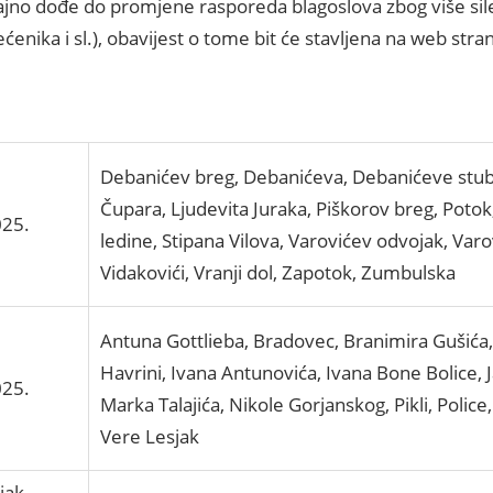
čajno dođe do promjene rasporeda blagoslova zbog više sil
ećenika i sl.), obavijest o tome bit će stavljena na web stra
Debanićev breg, Debanićeva, Debanićeve stube
Čupara, Ljudevita Juraka, Piškorov breg, Potok
025.
ledine, Stipana Vilova, Varovićev odvojak, Varo
Vidakovići, Vranji dol, Zapotok, Zumbulska
Antuna Gottlieba, Bradovec, Branimira Gušića,
Havrini, Ivana Antunovića, Ivana Bone Bolice, Ja
025.
Marka Talajića, Nikole Gorjanskog, Pikli, Polic
Vere Lesjak
jak