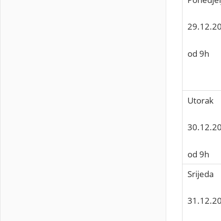
29.12.2
od 9h
Utorak
30.12.2
od 9h
Srijeda
31.12.2