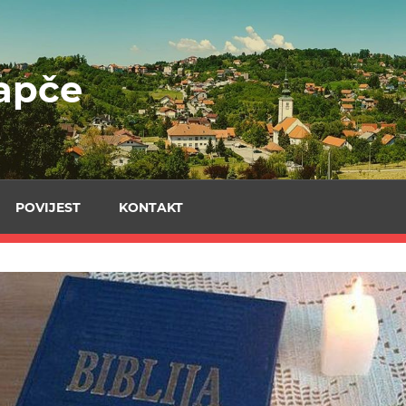
rapče
Sveta
Barbara
Zagreb
POVIJEST
KONTAKT