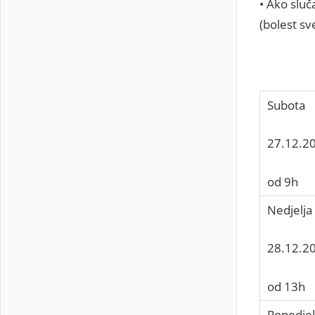
• Ako slu
(bolest sv
Subota
27.12.2
od 9h
Nedjelja
28.12.2
od 13h
Ponedjel