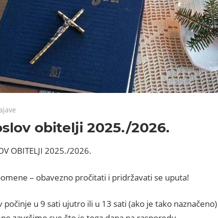
ts
ajave
slov obitelji 2025./2026.
V OBITELJI 2025./2026.
omene – obavezno pročitati i pridržavati se uputa!
v počinje u 9 sati ujutro ili u 13 sati (ako je tako naznačeno)
k ne završimo sve što je toga dana na rasporedu.