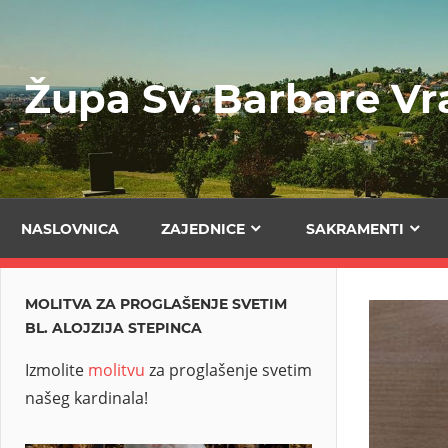
Skip
to
content
Župa Sv. Barbare V
NASLOVNICA
ZAJEDNICE
SAKRAMENTI
MOLITVA ZA PROGLAŠENJE SVETIM
BL. ALOJZIJA STEPINCA
Izmolite
molitvu
za proglašenje svetim
našeg kardinala!