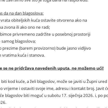
s da na dan blagoslova:
 vrata obiteljskih kuća ostavite otvorena ako na
 zvona ili ako ono ne radi;
ubimce privremeno zadržite u posebnoj prostoriji
e samog blagoslova;
ko prezime (barem provizorno) bude jasno vidljivo
 vratima kuća i stanova.
e se ne pridržava navedenih uputa, ne možemo ući!
 biti kod kuće, a želi blagoslov, može se javiti u Župni ured
 vrijeme i ostaviti svoje ime, adresu i kontakt broj. Javit
e blagoslov biti moguć u subotu 17. siječnja 2026. i, po po
026.