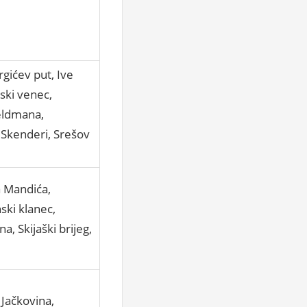
gićev put, Ive
jski venec,
Feldmana,
 Skenderi, Srešov
a Mandića,
ski klanec,
, Skijaški brijeg,
 Jačkovina,