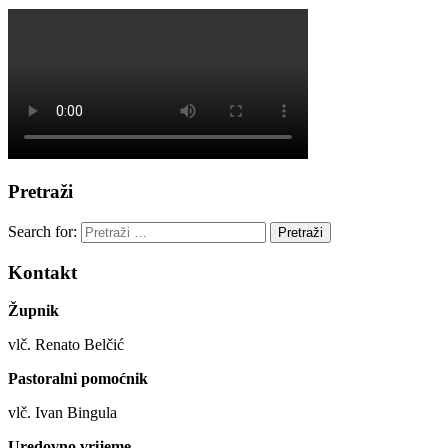
Pretraži
Search for:
Pretraži
Kontakt
Župnik
vlč. Renato Belčić
Pastoralni pomoćnik
vlč. Ivan Bingula
Uredovno vrijeme