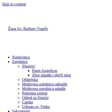
Skip to content
Župa Sv. Barbare Vrapče
Sveta
Barbara
Zagreb
Naslovnica
Zajednice
Zborovi
Panis Angelicus
Zbor mladih i dječji zbor
Obiteljska
Molitvena zajednica odraslih
Molitvena zajednica mladih
Pokretna zrelost
Odred za čistoću
Caritas
Udruga sv. Vinka
Sakramenti