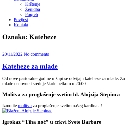
Krštenje
Ženidba
Pogreb
Povijest
Kontakt
Oznaka:
Kateheze
20/11/2022
No comments
Kateheze za mlade
Od nove pastoralne godine u župi se odvijaju kateheze za mlade. Za
mlade osnovne i srednje škole petkom u 20:00
Molitva za proglašenje svetim bl. Alojzija Stepinca
Izmolite
molitvu
za proglašenje svetim našeg kardinala!
Igrokaz “Tiha noć” u crkvi Svete Barbare